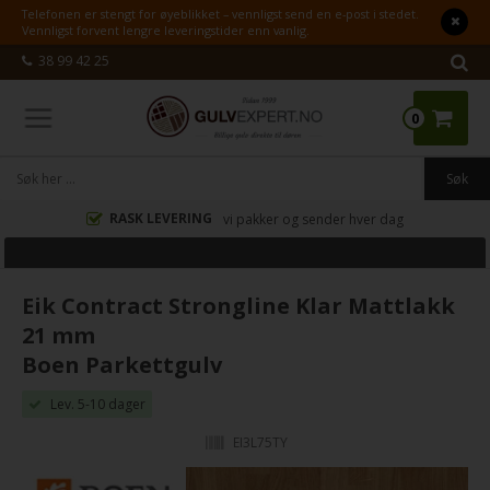
Telefonen er stengt for øyeblikket – vennligst send en e-post i stedet.
Vennligst forvent lengre leveringstider enn vanlig.
38 99 42 25
0
RASK LEVERING
vi pakker og sender hver dag
Eik Contract Strongline Klar Mattlakk
21 mm
Boen Parkettgulv
Lev. 5-10 dager
EI3L75TY