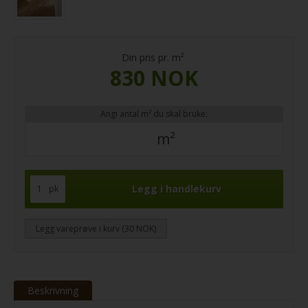
Din pris pr. m²
830 NOK
Angi antal m² du skal bruke:
m²
pk
Legg vareprøve i kurv (30 NOK)
Beskrivning