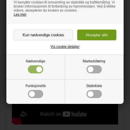
Vi benytter cookies til innsamling av statistikk og trafikkmåling. Vi
Gulvet har et ekstra tykt slitesjikt, noe som gjør overflaten
bruker informasjonen til forbedring av hjemmesiden. Ved å klikke
sterkere og kan slipes flere ganger.
videre, aksepterer du bruken av cookies.
Les mer
Boen tilbyr 20 års garanti på tregulvet, om det er korrekt
montert og vedlikeholdt.
Montasjeveiledning medfølger i pakkene.
HUSK: Bestill ca. 7% ekstra til avskjær!
Vis cookie detaljer
Nødvendige
Markedsføring
Funksjonelle
Statistiske