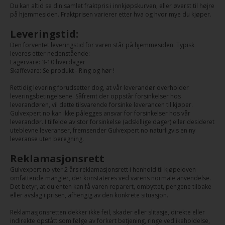
Du kan altid se din samlet fraktpris i innkjøpskurven, eller øverst til højre
på hjemmesiden. Fraktprisen varierer etter hva og hvor mye du kjøper.
Leveringstid:
Den forventet leveringstid for varen står på hjemmesiden. Typisk
leveres etter nedenstående:
Lagervare: 3-10 hverdager
Skaffevare: Se produkt - Ring og hør !
Rettidig levering forudsetter dog, at vår leverandør overholder
leveringsbetingelsene. Såfremt der oppstår forsinkelser hos
leverandøren, vil dette tilsvarende forsinke leverancen til kjøper.
Gulvexpert.no kan ikke pålegges ansvar for forsinkelser hos vår
leverandør. I tilfelde av stor forsinkelse (adskillige dager) eller desideret
uteblevne leveranser, fremsender Gulvexpert.no naturligvis en ny
leveranse uten beregning.
Reklamasjonsrett
Gulvexpert.no yter 2 års reklamasjonsrett i henhold til kjøpeloven
omfattende mangler, der konstateres ved varens normale anvendelse.
Det betyr, at du enten kan få varen reparert, ombyttet, pengene tilbake
eller avslag i prisen, afhengig av den konkrete situasjon.
Reklamasjonsretten dekker ikke feil, skader eller slitasje, direkte eller
indirekte opstått som følge av forkert betjening, ringe vedlikeholdelse,