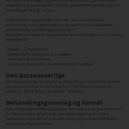
Hvis du ønsker at kjøpe og motta et produkt fra oss, har vi bruk for å
innsamle visse persondata for å kunne gjennomføre handlen og for at
kunne tilbyde deg vår services.
Vi kan innhente opplysninger som f.eks. navn, e-mailadresse,
postadresse, leveringsadresse (om den varierer fra postadresse),
telefonnummer og betalingsopplysninger.
Gulvexpert.no innsamler og behandler dine persondata, når du foretar
deg følgende:
- Besøker vår hjemmeside
- Gjennomfører et kjøp av vår produkter
- Anmelder vår hjemmeside
- Sender oss spørgsmål, reklamasjoner eller feedback
Den dataansvarlige
Den dataansvarlige for innsamling, behandling og anvendelse av dine
personopplysninger fra vår webshop er, HM Group Denmark A/S,
Havnevej 12b DK-9560, CVR-nummer: 30527615
Behandlingsgrunnlag og formål
Dine alminnelige kontaktopplysninger som navn og adresse innhenter vi
for å kunne levere det produkt, som du har kjøpt hos oss. Din e-
mailadresse innhenter vi for å kunne sende deg en ordrebekreftelse
samt en leveringsbekreftelse.