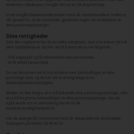
innskrives i databasen, foregår det via en SSL-kryptert linje.
Vi har inngått databehandleravtaler med vår databehandlere, hvilket er
vår garanti for, at de overholder gjeldende regler om beskyttelse av
dine personopplysninger.
Dine rettigheder
Som den registrerte har du en rekke rettigheter, som vi til enhver tid må
sikre oppfyldelse av. Du har rett til å anmode os om følgende:
- Å få adgang til og få rettet/endret dine persondata
- At få slettet persondata
Du har derutover rett til å protestere over behandlingen av dine
personlige data, og du har rett til at inngi klage til en
databeskyttelsesmyndighet.
Ønsker du ikke lengre, at vi må behandle dine personopplysninger, eller
at vi må begrense behandlingen av dine personoplysninger, kan du
også sende oss en anmodning herom til vår
kundeservice@gulvexpert.no
Har du spørgsmål i forbinnelse med vår datapolitik kan du kontakte
Gulvexpert på telefon 38 99 42 25