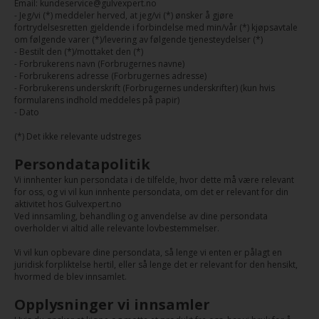
Email: kundeservice@gulvexpert.no
- Jeg/vi (*) meddeler herved, at jeg/vi (*) ønsker å gjøre
fortrydelsesretten gjeldende i forbindelse med min/vår (*) kjøpsavtale
om følgende varer (*)/levering av følgende tjenesteydelser (*)
- Bestilt den (*)/mottaket den (*)
- Forbrukerens navn (Forbrugernes navne)
- Forbrukerens adresse (Forbrugernes adresse)
- Forbrukerens underskrift (Forbrugernes underskrifter) (kun hvis
formularens indhold meddeles på papir)
- Dato
(*) Det ikke relevante udstreges
Persondatapolitik
Vi innhenter kun persondata i de tilfelde, hvor dette må være relevant
for oss, og vi vil kun innhente persondata, om det er relevant for din
aktivitet hos Gulvexpert.no
Ved innsamling, behandling og anvendelse av dine persondata
overholder vi altid alle relevante lovbestemmelser.
Vi vil kun opbevare dine persondata, så lenge vi enten er pålagt en
juridisk forpliktelse hertil, eller så lenge det er relevant for den hensikt,
hvormed de blev innsamlet.
Opplysninger vi innsamler