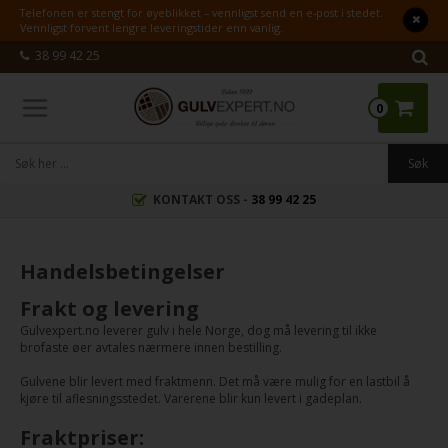
Telefonen er stengt for øyeblikket – vennligst send en e-post i stedet.
Vennligst forvent lengre leveringstider enn vanlig.
38 99 42 25
0
KONTAKT OSS -
38 99 42 25
Handelsbetingelser
Frakt og levering
Gulvexpert.no leverer gulv i hele Norge, dog må levering til ikke
brofaste øer avtales nærmere innen bestilling.
Gulvene blir levert med fraktmenn. Det må være mulig for en lastbil å
kjøre til aflesningsstedet. Varerene blir kun levert i gadeplan.
Fraktpriser: