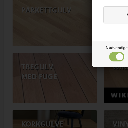
PARKETTGULV
PLA
Nødvendige
TREGULV
WIK
MED FUGE
KORKGULVE
VIN