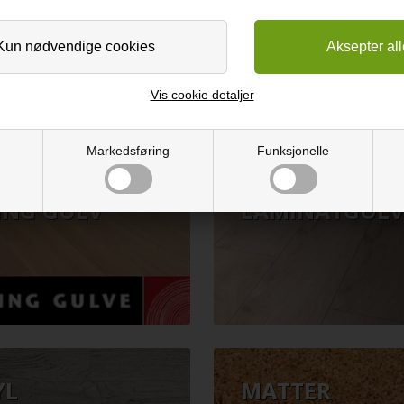
NKEGULV
FISKEBEIN
Vis cookie detaljer
Markedsføring
Funksjonelle
ING GULV
LAMINATGULV
YL
MATTER