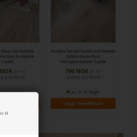
1305
NOK
pr. m²
Guiding. pris
1.475,00
Lev. 5-10 dager
Se mer og kjøp her
 Natur Hvit Mattlakk
Eik White Børstet Rustikk Hvit Mattlakk
terfloor Bredplank
260mm
Masterfloor
Topklik
Herregaardsplank Topklik
NOK
790
NOK
pr. m²
pr. m²
ng. pris
699,00
Guiding. pris
959,00
. 5-10 dager
Lev. 5-10 dager
n til