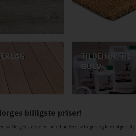
ERLAG
TILBEHØR TIL
GULV
rges billigste priser!
en av Norges største onlineforhandlere av tregulv og laminatgulv til pr