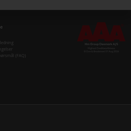
ce
ledning
ngelser
spørsmål (FAQ)