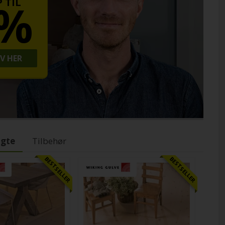
0%
 TIL
LV HER
lgte
Tilbehør
BESTSELLER
BESTSELLER