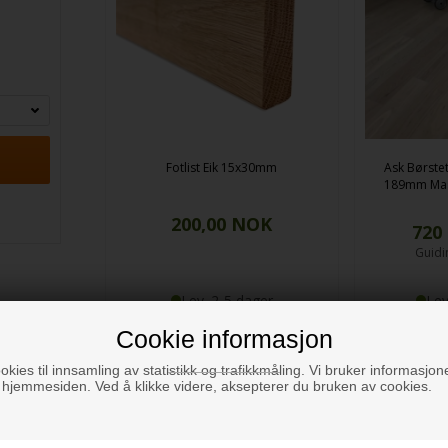
Fotlist Eik 15x30mm
Ask Børstet
189mm
Mas
200,00
NOK
720
Guidi
Lev. 2-5 dager
Lev
Cookie informasjon
okies til innsamling av statistikk og trafikkmåling. Vi bruker informasjone
 hjemmesiden. Ved å klikke videre, aksepterer du bruken av cookies.