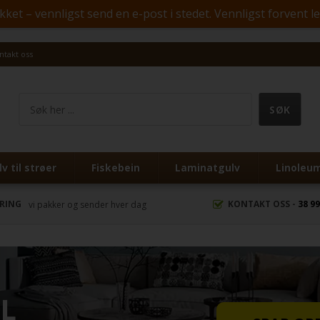
ket – vennligst send en e-post i stedet. Vennligst forvent l
ntakt oss
v til strøer
Fiskebein
Laminatgulv
Linoleu
ERING
KONTAKT OSS -
38 99
vi pakker og sender hver dag
IL