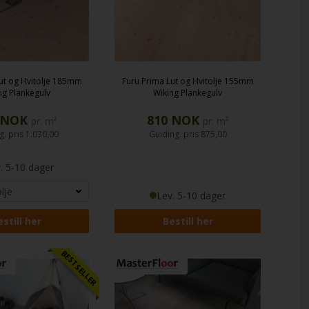
ut og Hvitolje 185mm
Furu Prima Lut og Hvitolje 155mm
ng Plankegulv
Wiking Plankegulv
NOK
810
NOK
pr. m²
pr. m²
g. pris
1.030,00
Guiding. pris
875,00
. 5-10 dager
Lev. 5-10 dager
still her
Bestill her
BESTSELLER
Furu Prestige Lut og Hvitol
235mm
Wiking Plankegul