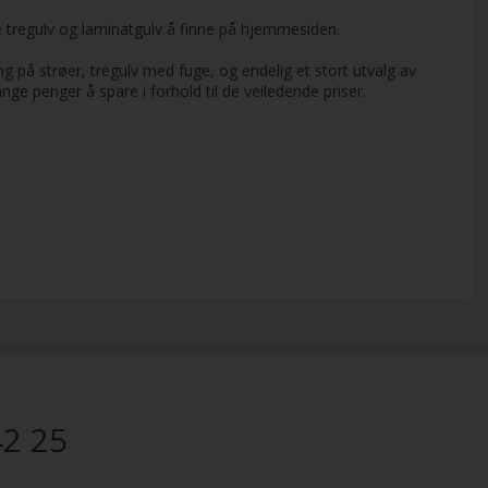
e tregulv og laminatgulv å finne på hjemmesiden.
ing på strøer, tregulv med fuge, og endelig et stort utvalg av
ge penger å spare i forhold til de veiledende priser.
42 25