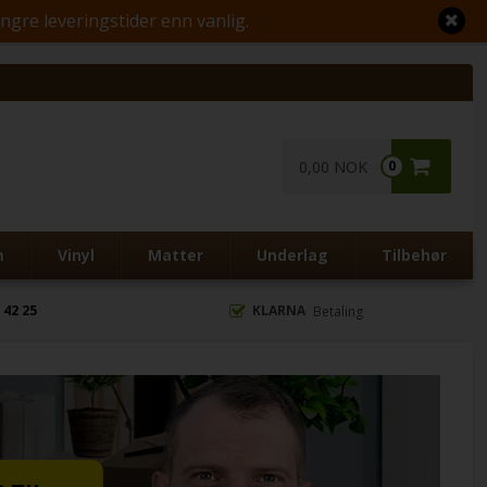
engre leveringstider enn vanlig.
0,00 NOK
0
m
Vinyl
Matter
Underlag
Tilbehør
 42 25
KLARNA
Betaling