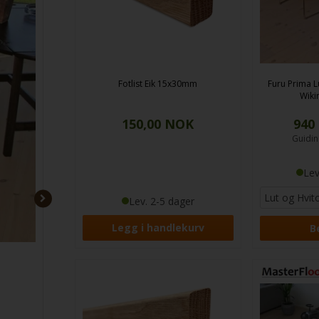
630
NOK
pr. m²
Guiding. pris
760,00
Lev. 5-10 dager
Fotlist Eik 15x30mm
Furu Prima L
Se mer og kjøp her
Wiki
150,00
NOK
940
Guidin
Lev
Lev. 2-5 dager
Be