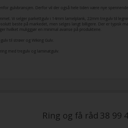
nenfor gulvbransjen. Derfor vil der også hele tiden være nye spennend
 hjemmet. Vi selger parkettgulv i 14mm lamelplank, 22mm tregulv til legn
olutt beste på markedet, men selges langt billigere. Der er typisk man
nger hvilket muliggjør en minimal avanse på produktene.
gulv til strøer og Wiking Gulv.
ring med tregulv og laminatgulv.
Ring og få råd
38 99 