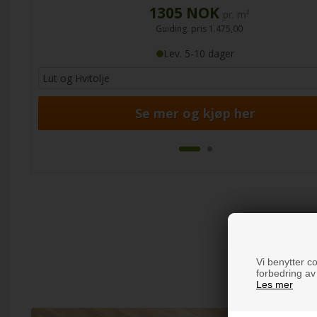
1305
NOK
pr. m²
Guiding. pris
1.475,00
Lev. 5-10 dager
Se mer og kjøp her
Vi benytter co
forbedring av
Les mer