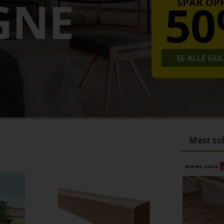
GNE
5
SPAR OPP
SE ALLE GU
Mest so
Eik Rustikk Hvit Mattlakk
Gulvexpert Parkettgulv