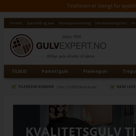
Telefonen er stengt for øyeblik
Forside
Spørsmål og svar
Montasjeveiledning
Handelsbetingelser
Ko
TILBUD
Parkettgulv
Plankegulv
Tregul
TILFREDSE KUNDER
RASK LEV
Over 10.000 leveranser
KVALITETSGULV T