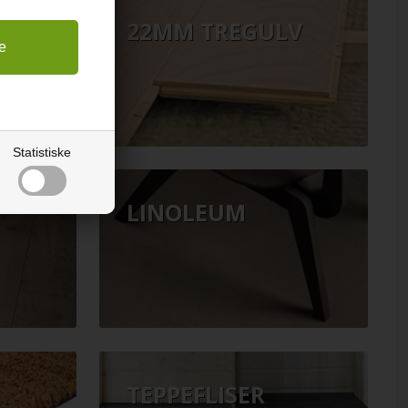
22MM TREGULV
Statistiske
LINOLEUM
TEPPEFLISER