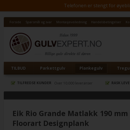
Telefonen er stengt for øyeblik
Forside
Spørsmål og svar
Montasjeveiledning
Handelsbetingelser
Ko
TILBUD
Parkettgulv
Plankegulv
Tregul
TILFREDSE KUNDER
RASK LEV
Over 10.000 leveranser
Eik Rio Grande Matlakk 190 mm
Floorart Designplank