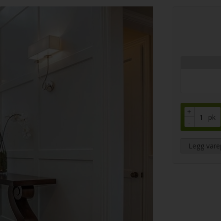
+
pk
-
Legg vare