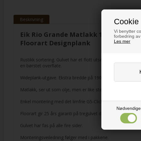
Beskrivning
Cookie 
Vi benytter co
Eik Rio Grande Matlakk 190 mm
forbedring av
Les mer
Floorart Designplank
Rustikk sortering. Gulvet har et flott utseende med fargespil
en børstet overflate.
Wideplank-utgave. Ekstra bredde på 190 mm.
Matlakk, ser ut som olje, men er like sterk og enkel å vedli
Enkel montering med det limfrie G5-Click-systemet.
Nødvendige
Floorart gir 25 års garanti på tregulvet dersom det er korre
Gulvet har fas på alle fire sider.
Monteringsveiledning følger med i pakkene.