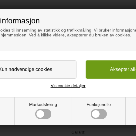
informasjon
okies til innsamling av statistikk og trafikkmåling. Vi bruker informasjone
 hjemmesiden. Ved å klikke videre, aksepterer du bruken av cookies.
l og kvister. Dette gulvet har
Gulvtype:
Sortering:
Behandling:
Vis cookie detaljer
keholde som tradisjonell lakk.
Mål:
Slitelag:
Markedsføring
Funksjonelle
Montering:
kt montert og vedlikeholdt.
Gulvvarme:
Pakkestørrelse:
Garanti: