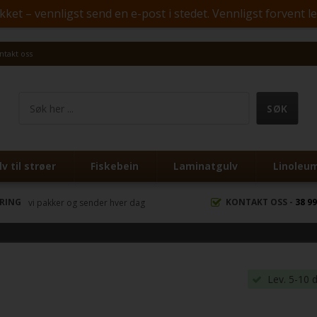
ket – vennligst send en e-post i stedet. Vennligst forvent l
ntakt oss
v til strøer
Fiskebein
Laminatgulv
Linoleu
ERING
KONTAKT OSS -
38 99
vi pakker og sender hver dag
Lev. 5-10 