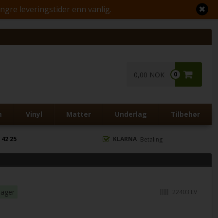
engre leveringstider enn vanlig.
0,00 NOK
0
m
Vinyl
Matter
Underlag
Tilbehør
 42 25
KLARNA
Betaling
dager
22403 EV