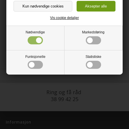
Minimumskjøp:
20 meter
Fotlister i samme tresort som gulvet, avslutter flott mot veggen.
Vis cookie detaljer
Fås i størrelsene 15x30mm og 15x65mm.
Nødvendige
Markedsføring
Monteres med stifter, skruer eller silikon.
HUSK: Kjøp ca. 10% ekstra til avskjær!
Funksjonelle
Statistiske
Ring og få råd
38 99 42 25
Informasjon