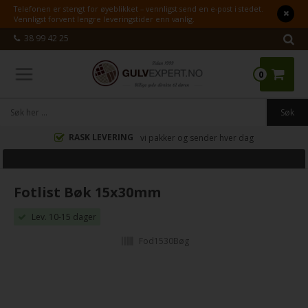
Telefonen er stengt for øyeblikket – vennligst send en e-post i stedet.
Vennligst forvent lengre leveringstider enn vanlig.
38 99 42 25
0
RASK LEVERING
vi pakker og sender hver dag
Fotlist Bøk 15x30mm
Lev. 10-15 dager
Fod1530Bøg