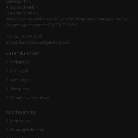
Gulvexpert.no
Andersrudveien 1
1914 Ytre Enebakk
Merk: Vi har dessverre ikke mulighet for besøk eller henting på adressen.
Organisasjonsnummer: 921 791 712 MVA
Telefon:
38 99 42 25
E-post:
kundeservice@gulvexpert.no
Leter du etter?
Parkettgulv
Plankegulv
Laminatgulv
Skipsplank
22mm tregulv til strøer
Kundeservice
Kontakt oss
Montasjeveiledning