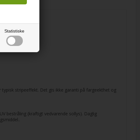
Statistiske
typisk stripeeffekt. Det gis ikke garanti på fargeekthet og
 bestråling (kraftigt vedvarende sollys). Daglig
gsmiddel..