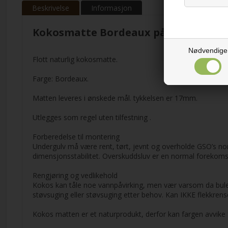
Beskrivelse
Informasjon
Kokosmatte Bordeaux på mål
Nødvendige
Flott naturlig kokosmatte.
Farge: Bordeaux.
Matten leveres i ønskede mål. tykkelsen er 17mm.
Utlegges som regel uten tilfestning .
Forberedelse til montering
Undergulv må være rent, tørt, jevnt og overholde GSO’s norm
dimensjonsstabilitet. Overskuddsluv er en normal forekoms
Rengjøring og vedlikehold
Kokos kan tåle noe vannpåvirking, men vær varsom da buleef
støvsuging eller støvsuging etter behov. Kan IKKE flekkrens
Kokos matten er et naturprodukt, derfor kan fargen avvike f