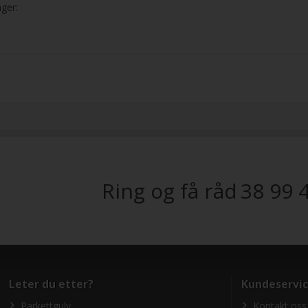
ger:
Ring og få råd
38 99 
Leter du etter?
Kundeservi
Parkettgulv
Kontakt oss