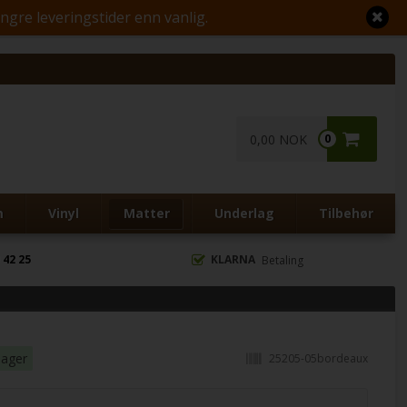
engre leveringstider enn vanlig.
0,00 NOK
0
m
Vinyl
Matter
Underlag
Tilbehør
 42 25
KLARNA
Betaling
dager
25205-05bordeaux