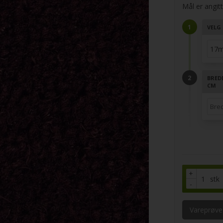
Mål er angitt 
VELG 
BRED
CM
+
stk
-
Vareprøve