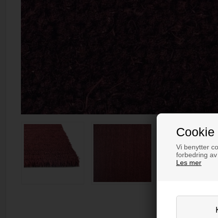
Cookie 
Vi benytter co
forbedring av
Les mer