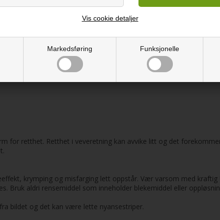
Vis cookie detaljer
Markedsføring
Funksjonelle
 for retthet. Retthet i veveretning kan avvike litt og det forekommer 
t.
fekt, krymping og misfarging lett oppstår. Vær varsom med kraftig UV
es. Bruk aldri rensemiddel som inneholder blekemiddel eller oppløsnin
ra bildet og det kan være lette nyansestriper.