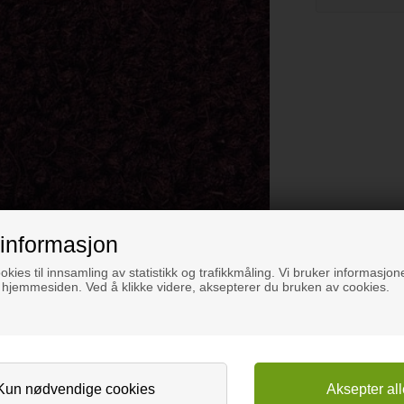
informasjon
okies til innsamling av statistikk og trafikkmåling. Vi bruker informasjone
 hjemmesiden. Ved å klikke videre, aksepterer du bruken av cookies.