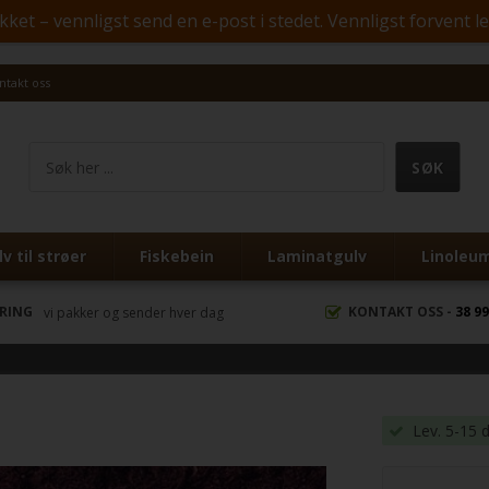
ket – vennligst send en e-post i stedet. Vennligst forvent l
ntakt oss
v til strøer
Fiskebein
Laminatgulv
Linoleu
ERING
KONTAKT OSS -
38 99
vi pakker og sender hver dag
Lev. 5-15 