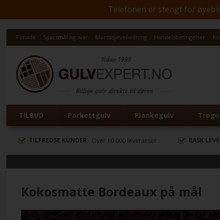
Telefonen er stengt for øyeblik
Forside
Spørsmål og svar
Montasjeveiledning
Handelsbetingelser
Ko
TILBUD
Parkettgulv
Plankegulv
Tregul
TILFREDSE KUNDER
RASK LEV
Over 10.000 leveranser
Kokosmatte Bordeaux på mål