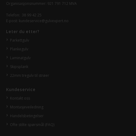
Organisasjonsnummer: 921 791 712 MVA
Telefon:
38 99 42 25
E-post:
kundeservice@gulvexpert.no
Leter du etter?
Parkettgulv
Plankegulv
Laminatgulv
Skipsplank
22mm tregulv til strøer
Kundeservice
Kontakt oss
Montasjeveiledning
Handelsbetingelser
Ofte stilte spørsmål (FAQ)