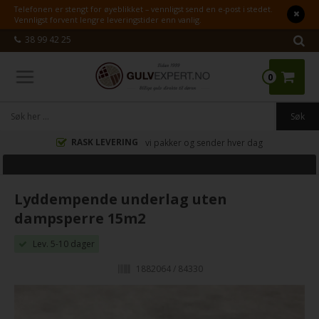
Telefonen er stengt for øyeblikket – vennligst send en e-post i stedet.
Vennligst forvent lengre leveringstider enn vanlig.
38 99 42 25
0
RASK LEVERING
vi pakker og sender hver dag
Lyddempende underlag uten
dampsperre 15m2
Lev. 5-10 dager
1882064 / 84330