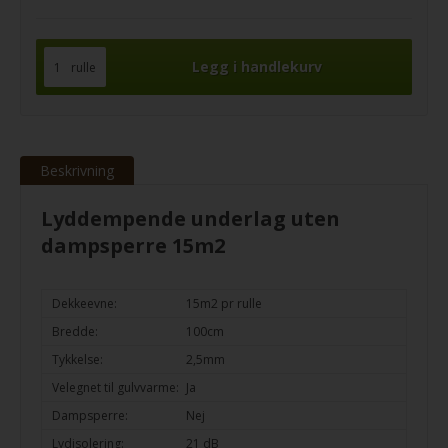
rulle
Beskrivning
Lyddempende underlag uten
dampsperre 15m2
Dekkeevne:
15m2 pr rulle
Bredde:
100cm
Tykkelse:
2,5mm
Velegnet til gulvvarme:
Ja
Dampsperre:
Nej
Lydisolering:
21 dB