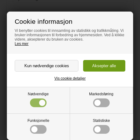
Det beste underlag til tregulv eller laminatgulv som IKKE kan
Cookie informasjon
legges på betonggulv. Underlaget holder fasongen, slik at gulvet
alltid vil være mykt å gå på.
Vi benytter cookies til innsamling av statistikk og trafikkmåling. Vi
bruker informasjonen til forbedring av hjemmesiden. Ved å klikke
Fordeler:
videre, aksepterer du bruken av cookies.
- Stor lydreduksjon
Les mer
- Lett å legge, skjære og brette
- Absorberer ikke fukt på grunn av den tette cellestruktur
- Produktet er luktfritt, kjemisk inaktivt og resistent mot
oppløsningsmidler
- Tåler store temperatursvingninger
Vis cookie detaljer
HØR FORSKJELLEN PÅ ALMINNELIG UNDERLAG OG ACOUSTIC
Nødvendige
Markedsføring
Funksjonelle
Statistiske