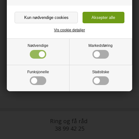
Sound Protect Eco plus underlag.
Et super støyreduserende underlag til laminat gulv uten
dampsperre
Vis cookie detaljer
Underlaget holder fasongen, slik at gulvet alltid vil være mykt å
gå på.
Nødvendige
Markedsføring
Fordeler:
- Stor lydreduksjon
- Lett å legge, skjære og brette
- Absorberer ikke fukt på grunn av den tette cellestruktur
- Tåler store temperatursvingninger
Funksjonelle
Statistiske
Ring og få råd
38 99 42 25