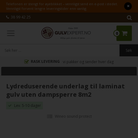
Telefonen er stengt for øyeblikket – vennligst send en e-post i stedet.
Vennligst forvent lengre leveringstider enn vanlig.
38 99 42 25
0
RASK LEVERING
vi pakker og sender hver dag
Lydreduserende underlag til laminat
gulv uten dampsperre 8m2
Lev. 5-10 dager
Wineo sound protect