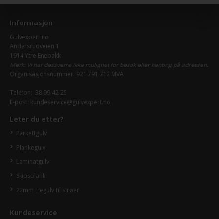
Informasjon
Gulvexpert.no
Andersrudveien 1
1914 Ytre Enebakk
Merk: Vi har dessverre ikke mulighet for besøk eller henting på adressen.
Organisasjonsnummer: 921 791 712 MVA
Telefon:
38 99 42 25
E-post:
kundeservice@gulvexpert.no
Leter du etter?
Parkettgulv
Plankegulv
Laminatgulv
Skipsplank
22mm tregulv til strøer
Kundeservice